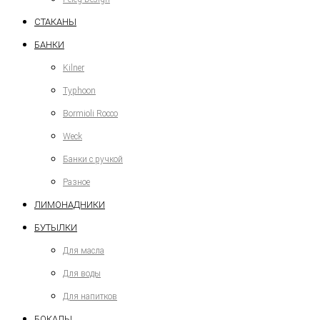
СТАКАНЫ
БАНКИ
Kilner
Typhoon
Bormioli Rocco
Weck
Банки с ручкой
Разное
ЛИМОНАДНИКИ
БУТЫЛКИ
Для масла
Для воды
Для напитков
БОКАЛЫ