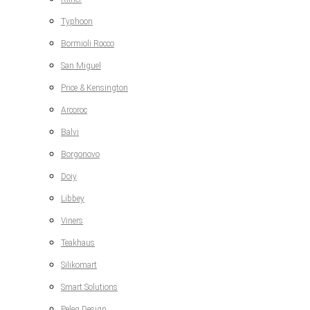
Typhoon
Bormioli Rocco
San Miguel
Price & Kensington
Arcoroc
Balvi
Borgonovo
Doiy
Libbey
Viners
Teakhaus
Silikomart
Smart Solutions
Peleg Design