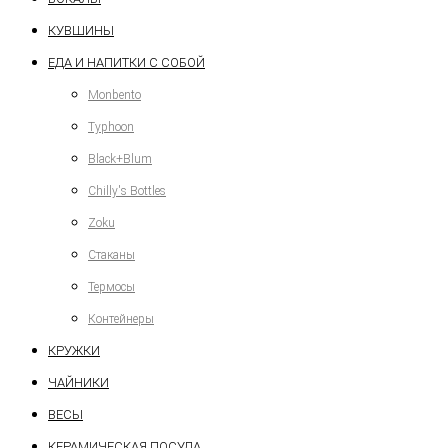
КУВШИНЫ
ЕДА И НАПИТКИ С СОБОЙ
Monbento
Typhoon
Black+Blum
Chilly's Bottles
Zoku
Стаканы
Термосы
Контейнеры
КРУЖКИ
ЧАЙНИКИ
ВЕСЫ
КЕРАМИЧЕСКАЯ ПОСУДА