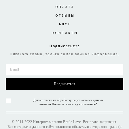
ОПЛАТА
ОТЗЫВЫ
БЛОГ
КОНТАКТЫ
Подписаться:
Никакого спама, только самая важная информация.
Подписаться
Даю согласие на обработку персональных данных
согласно
Пользовательскому соглашению
*
©
2014-2022 Интернет-магазин Bottle Love. Все права защищены.
Все материалы данного сайта являются объектами авторского права (в