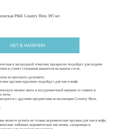
ическая P&K Country Hens 385 мл
НЕТ В НАЛИЧИИ
ческая в загородной тематике прекрасно подойдет для подачи
ков и станет стильным акцентом на вашем столе.
ена из прочного доломита.
еские кружки идеально подойдут для чая и кофе.
ческую можно мыть в посудомоечной машине и ставить в
ю печь.
мотрится с другими предметами из коллекции Country Hens.
л
м
 вы можете купить не только керамические кружки для чая и кофе,
мические чайники, керамические масленки, сахарницы и
емкости для хранения продуктов.