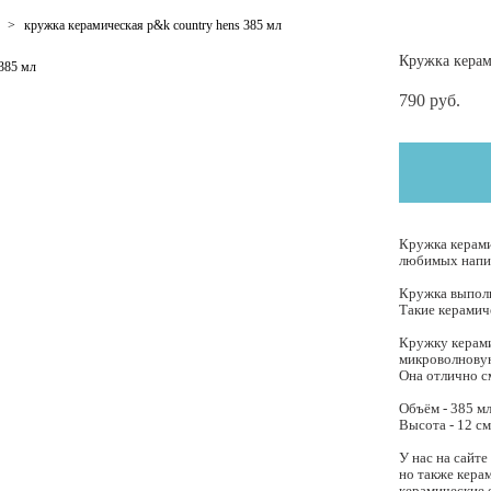
>
кружка керамическая p&k country hens 385 мл
Кружка керам
790 pуб.
Кружка керами
любимых напит
Кружка выполн
Такие керамич
Кружку керами
микроволнову
Она отлично с
Объём - 385 м
Высота - 12 с
У нас на сайте
но также кера
керамические 