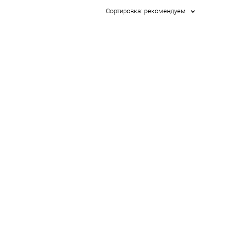
Сортировка:
рекомендуем
Стакан для коктейлей "Череп", 450 мл
от 680 pуб.