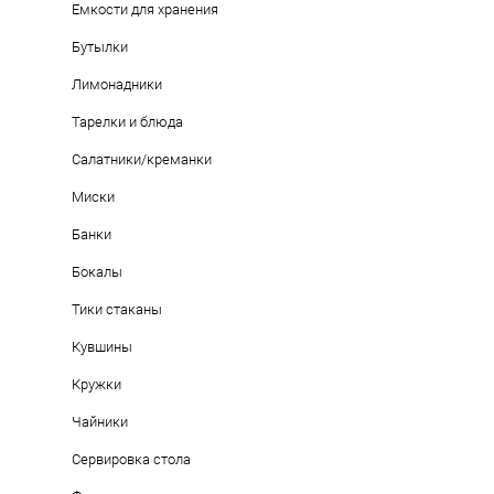
Емкости для хранения
Бутылки
Лимонадники
Тарелки и блюда
Салатники/креманки
Миски
Банки
Бокалы
Тики стаканы
Кувшины
Кружки
Чайники
Лимонадник (диспенсер) "Бочонок" с кр
2 800 pуб.
Сервировка стола