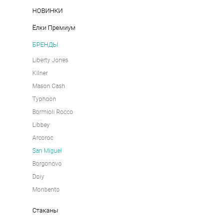
НОВИНКИ
Ёлки Премиум
БРЕНДЫ
Liberty Jones
Kilner
Mason Cash
Typhoon
Bormioli Rocco
Libbey
Arcoroc
San Miguel
Borgonovo
Doiy
Monbento
Стакан для коктейлей "Ананас", 700 мл
Стаканы
590 pуб.