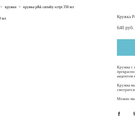
>
кружки
>
кружка p&k carnaby script 350 мл
Кружка P
640 pуб.
Кружка с 
прекрасно
акцентом 
Кружка вы
смотрится
Можно мыт