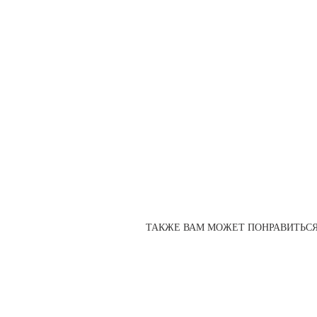
ь, кружка в подарок, кружка в подарок купить
ТАКЖЕ ВАМ МОЖЕТ ПОНРАВИТЬС