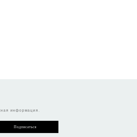
Кружка керамическая P&K
Набор кофейных пар Antique,
Country Hens 385 мл
125 мл, 2 шт.
790 pуб.
1 430 pуб.
Нет в наличии
ажная информация.
Подписаться