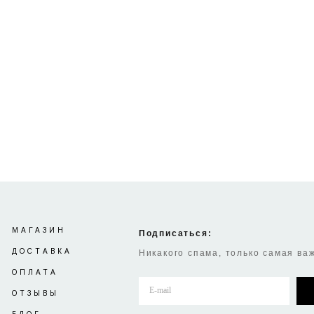
Две чашки Mason Cash
Кружка Doiy Aphrodite 400
"Impressions " 350 мл
мл розовая
1 570 pуб.
1 800 pуб.
Нет в наличии
МАГАЗИН
Подписаться:
ДОСТАВКА
Никакого спама, только самая в
ОПЛАТА
ОТЗЫВЫ