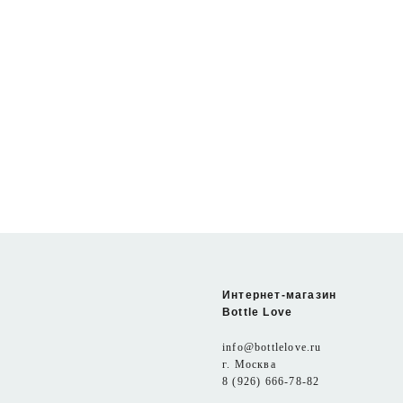
Кружка Lama 500 мл
1 190 pуб.
Нет в наличии
Интернет-магазин
Bottle Love
info@bottlelove.ru
г. Москва
8 (926) 666-78-82