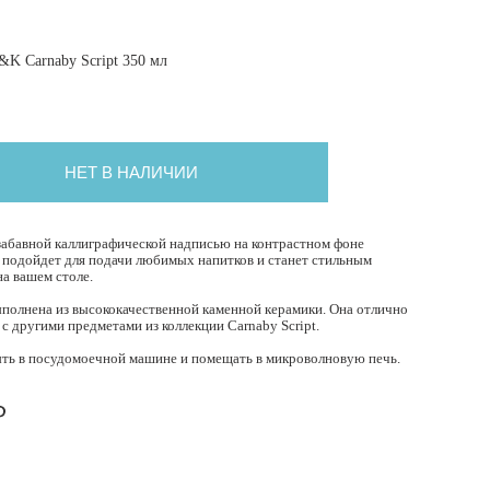
&K Carnaby Script 350 мл
НЕТ В НАЛИЧИИ
забавной каллиграфической надписью на контрастном фоне
 подойдет для подачи любимых напитков и станет стильным
на вашем столе.
полнена из высококачественной каменной керамики. Она отлично
 с другими предметами из коллекции Carnaby Script.
ь в посудомоечной машине и помещать в микроволновую печь.