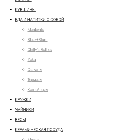
КУВШИНЫ
ЕДА И НАПИТКИ С СОБОЙ
Monbento
Black+Blum
Chilly's Bottles
Zoku
Стаканы
Термосы
Контейнеры
КРУЖКИ
ЧАЙНИКИ
ВЕСЫ
КЕРАМИЧЕСКАЯ ПОСУДА
Миски