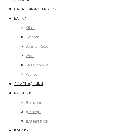
САЛАТНИКИ/КРЕМАНКИ
БАНКИ
Kilner
Typhoon
Bormioli Rocco
Weck
Банки с ручкой
Разное
ЛИМОНАДНИКИ
БУТЫЛКИ
Для масла
Для воды
Для напитков
БОКАЛЫ