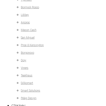
Bormioli Rocco
Libbey
Arcoroc
Mason Cash
San Miguel
Price & Kensington
Borgonovo
Doiy
Viners
Teakhaus
Silikomart
Smart Solutions
Peleg Design
СТАКАНЫ