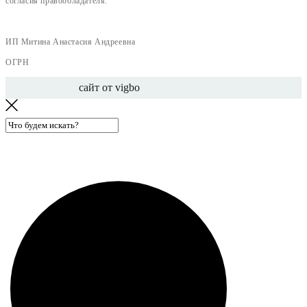
согласия правообладателя.
ИП Митина Анастасия Андреевна
ОГРН
сайт от vigbo