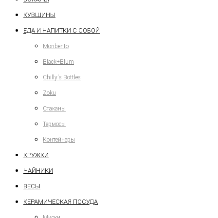
КУВШИНЫ
ЕДА И НАПИТКИ С СОБОЙ
Monbento
Black+Blum
Chilly's Bottles
Zoku
Стаканы
Термосы
Контейнеры
КРУЖКИ
ЧАЙНИКИ
ВЕСЫ
КЕРАМИЧЕСКАЯ ПОСУДА
Миски