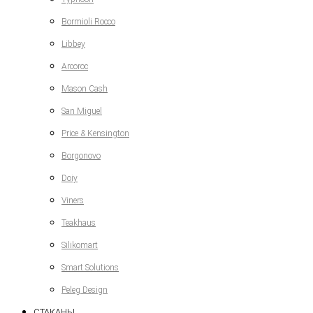
Bormioli Rocco
Libbey
Arcoroc
Mason Cash
San Miguel
Price & Kensington
Borgonovo
Doiy
Viners
Teakhaus
Silikomart
Smart Solutions
Peleg Design
СТАКАНЫ