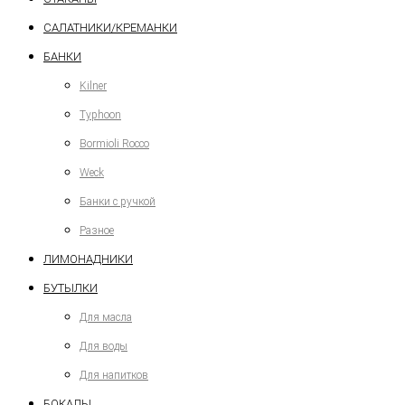
САЛАТНИКИ/КРЕМАНКИ
БАНКИ
Kilner
Typhoon
Bormioli Rocco
Weck
Банки с ручкой
Разное
ЛИМОНАДНИКИ
БУТЫЛКИ
Для масла
Для воды
Для напитков
БОКАЛЫ