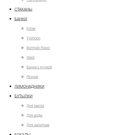
СТАКАНЫ
БАНКИ
Kilner
Typhoon
Bormioli Rocco
Weck
Банки с ручкой
Разное
ЛИМОНАДНИКИ
БУТЫЛКИ
Для масла
Для воды
Для напитков
БОКАЛЫ