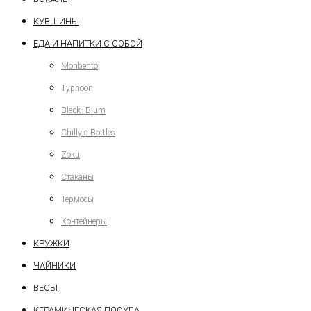
КУВШИНЫ
ЕДА И НАПИТКИ С СОБОЙ
Monbento
Typhoon
Black+Blum
Chilly's Bottles
Zoku
Стаканы
Термосы
Контейнеры
КРУЖКИ
ЧАЙНИКИ
ВЕСЫ
КЕРАМИЧЕСКАЯ ПОСУДА