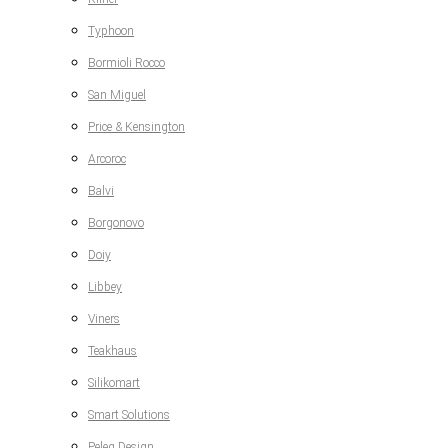
Typhoon
Bormioli Rocco
San Miguel
Price & Kensington
Arcoroc
Balvi
Borgonovo
Doiy
Libbey
Viners
Teakhaus
Silikomart
Smart Solutions
Peleg Design