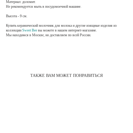
Материал: доломит.
Не рекомендуется мыть в посудомоечной машине.
Высота - 9 см.
Купить керамический молочник для молока и другие изящные изделия из
коллекции
Sweet Bee
вы можете в нашем интернет-магазине.
Мы находимся в Москве, но доставляем по всей России.
оригинальная кружка, оригинальная кружка купить, кружка в подарок, кружка в подарок купить
ТАКЖЕ ВАМ МОЖЕТ ПОНРАВИТЬСЯ
Чайник P&K "Sweet Bee", 850 мл
2 430 pуб.