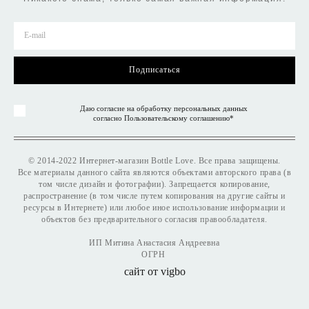
Подписаться
Даю согласие на обработку персональных данных
согласно
Пользовательскому соглашению
*
©
2014-2022 Интернет-магазин Bottle Love. Все права защищены.
Все материалы данного сайта являются объектами авторского права (в
том числе дизайн и фотографии). Запрещается копирование,
распространение (в том числе путем копирования на другие сайты и
ресурсы в Интернете) или любое иное использование информации и
объектов без предварительного согласия правообладателя.
ИП Митина Анастасия Андреевна
ОГРН
сайт от vigbo