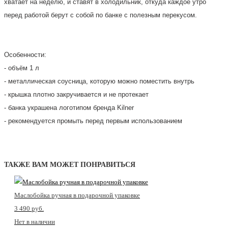
хватает на неделю, и ставят в холодильник, откуда каждое утро
перед работой берут с собой по банке с полезным перекусом.
Особенности:
- объём 1 л
- металлическая соусница, которую можно поместить внутрь
- крышка плотно закручивается и не протекает
- банка украшена логотипом бренда Kilner
- рекомендуется промыть перед первым использованием
банка для консервирования купить, kilner купить, банки kilner купить, банка для хранения купить, ​банки для хранения
купить
ТАКЖЕ ВАМ МОЖЕТ ПОНРАВИТЬСЯ
Маслобойка ручная в подарочной упаковке
3 490 pуб.
Нет в наличии