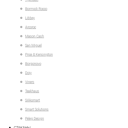
Bormioli Rocco
Libbey
Arcoroc
Mason Cash
San Miguel
Price & Kensington
Borgonovo
Doiy
Viners
Teakhaus
Silikomart
Smart Solutions
Peleg Design
СТАКАНЫ