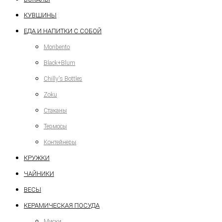
КУВШИНЫ
ЕДА И НАПИТКИ С СОБОЙ
Monbento
Black+Blum
Chilly's Bottles
Zoku
Стаканы
Термосы
Контейнеры
КРУЖКИ
ЧАЙНИКИ
ВЕСЫ
КЕРАМИЧЕСКАЯ ПОСУДА
Миски