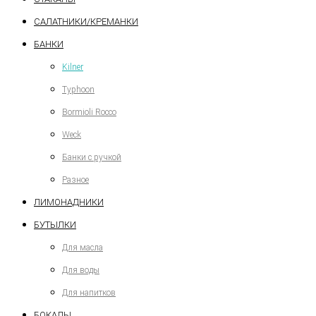
САЛАТНИКИ/КРЕМАНКИ
БАНКИ
Kilner
Typhoon
Bormioli Rocco
Weck
Банки с ручкой
Разное
ЛИМОНАДНИКИ
БУТЫЛКИ
Для масла
Для воды
Для напитков
БОКАЛЫ