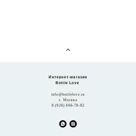
Ланч-бокс Monbento Original pink flamingo
4 900 pуб.
Интернет-магазин
Bottle Love
info@bottlelove.ru
г. Москва
8 (926) 666-78-82