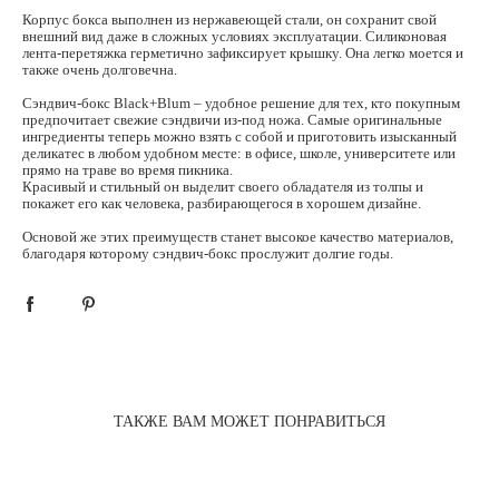
Корпус бокса выполнен из нержавеющей стали, он сохранит свой
внешний вид даже в сложных условиях эксплуатации. Силиконовая
лента-перетяжка герметично зафиксирует крышку. Она легко моется и
также очень долговечна.
Сэндвич-бокс Black+Blum – удобное решение для тех, кто покупным
предпочитает свежие сэндвичи из-под ножа. Самые оригинальные
ингредиенты теперь можно взять с собой и приготовить изысканный
деликатес в любом удобном месте: в офисе, школе, университете или
прямо на траве во время пикника.
Красивый и стильный он выделит своего обладателя из толпы и
покажет его как человека, разбирающегося в хорошем дизайне.
Основой же этих преимуществ станет высокое качество материалов,
благодаря которому сэндвич-бокс прослужит долгие годы.
термос для еды, термос для горячего, термос для еды купить, ланчбокс купить, ланчбокс для детей, ланчбокс для
детей купить, красивый ланчбокс, красивый ланчбокс купить, ланч бокс Black+Blum , Black+Blum купить
ТАКЖЕ ВАМ МОЖЕТ ПОНРАВИТЬСЯ