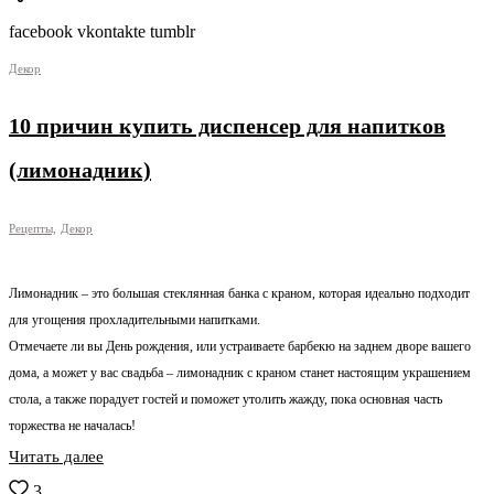
facebook vkontakte tumblr
Декор
10 причин купить диспенсер для напитков
(лимонадник)
Рецепты,
Декор
Лимонадник – это большая стеклянная банка с краном, которая идеально подходит
для угощения прохладительными напитками.
Отмечаете ли вы День рождения, или устраиваете барбекю на заднем дворе вашего
дома, а может у вас свадьба – лимонадник с краном станет настоящим украшением
стола, а также порадует гостей и поможет утолить жажду, пока основная часть
торжества не началась!
Читать далее
3